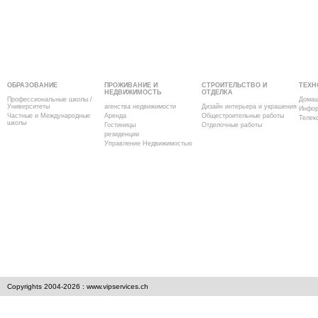
ОБРАЗОВАНИЕ
ПРОЖИВАНИЕ И
СТРОИТЕЛЬСТВО И
ТЕХН
НЕДВИЖИМОСТЬ
ОТДЕЛКА
Профессиональные школы /
Домаш
Университеты
агенства недвижимости
Дизайн интерьера и украшения
Инфор
Частные и Международные
Аренда
Общестроительные работы
Телек
школы
Гостиницы
Отделочные работы
резиденции
Управление Недвижимостью
Copyrights 2004-2026 : www.vipservices.ch