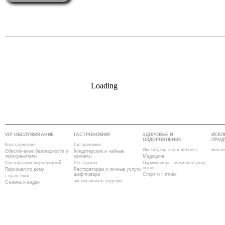
Loading
VIP ОБСЛУЖИВАНИЕ
ГАСТРОНОМИЯ
ЗДОРОВЬЕ И
ИСКЛ
ОЗДОРОВЛЕНИЕ
ПРОД
Консьержерия
Гастрономия
Институты, спа-и велнесс
механ
Обеспечение безопасности и
Кондитерские и чайные
телохранители
комнаты
Медицина
Организация мероприятий
Рестораны
Парикмахеры, макияж и уход
ногти
Персонал по дому
Рестораторам и личные услуги
шеф-повара
Спорт и Фитнес
странствия
эксклюзивные изделия
Съемка и видео