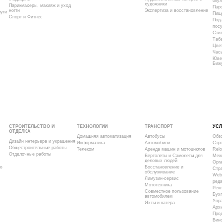
окул
художники
Парикмахеры, макияж и уход
Пар
ногти
Экспертиза и восстановление
уги
Пищ
Спорт и Фитнес
Под
пос
Сти
Таба
Цве
Час
Юве
Биж
СТРОИТЕЛЬСТВО И
ТЕХНОЛОГИИ
ТРАНСПОРТ
УСЛ
ОТДЕЛКА
Домашняя автоматизация
Автобусы
Обз
Дизайн интерьера и украшения
Информатика
Автомобили
Стр
Общестроительные работы
Телеком
Аренда машин и мотоциклов
Relo
Отделочные работы
Вертолеты и Самолеты для
Меж
деловых людей
Орг
ю
Восстановление и
Стр
обслуживание
Web
Лимузин-сервис
ред
Мототехника
Рек
Совместное пользование
Бухг
автомобилем
Упра
Яхты и катера
Архи
Про
Вин