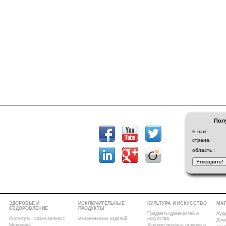
Пол
E-mail:
страна:
область :
ЗДОРОВЬЕ И
ИСКЛЮЧИТЕЛЬНЫЕ
КУЛЬТУРА И ИСКУССТВО
МА
ОЗДОРОВЛЕНИЕ
ПРОДУКТЫ
Предметы древностей и
Ауд
Институты, спа-и велнесс
механических изделий
искусства
Дом
Медицина
Художественные галереи и