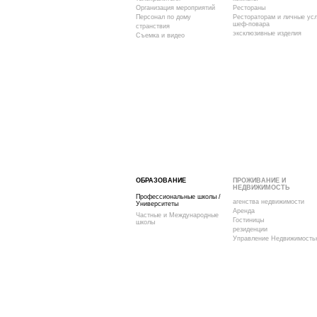
Организация мероприятий
Рестораны
Персонал по дому
Рестораторам и личные усл
шеф-повара
странствия
эксклюзивные изделия
Съемка и видео
ОБРАЗОВАНИЕ
ПРОЖИВАНИЕ И
НЕДВИЖИМОСТЬ
Профессиональные школы /
агенства недвижимости
Университеты
Аренда
Частные и Международные
Гостиницы
школы
резиденции
Управление Недвижимость