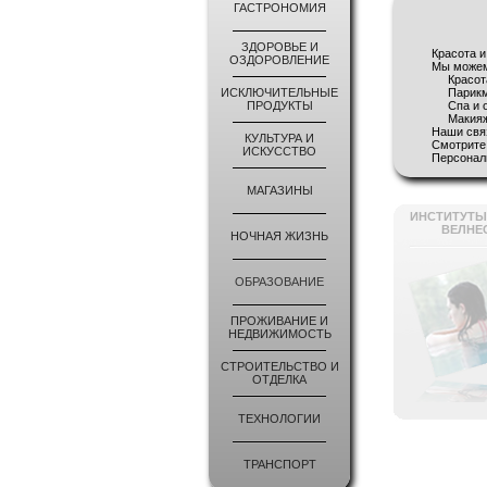
ГАСТРОНОМИЯ
ЗДОРОВЬЕ И
Красота и
ОЗДОРОВЛЕНИЕ
Мы можем
Красота
ИСКЛЮЧИТЕЛЬНЫЕ
Парикма
ПРОДУКТЫ
Спа и о
Макияж и
Наши свя
КУЛЬТУРА И
Смотрите 
ИСКУССТВО
Персонали
МАГАЗИНЫ
ИНСТИТУТЫ,
ВЕЛНЕ
НОЧНАЯ ЖИЗНЬ
ОБРАЗОВАНИЕ
ПРОЖИВАНИЕ И
НЕДВИЖИМОСТЬ
СТРОИТЕЛЬСТВО И
ОТДЕЛКА
ТЕХНОЛОГИИ
ТРАНСПОРТ