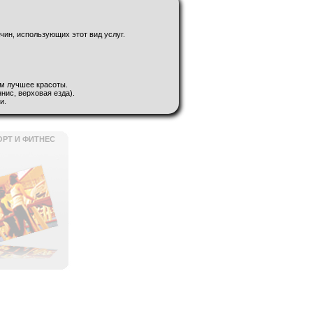
чин, использующих этот вид услуг.
ам лучшее красоты.
нис, верховая езда).
и.
ОРТ И ФИТНЕС