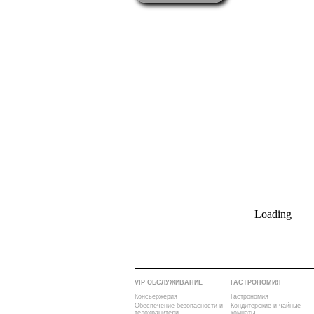
Loading
VIP ОБСЛУЖИВАНИЕ
ГАСТРОНОМИЯ
Консьержерия
Гастрономия
Обеспечение безопасности и
Кондитерские и чайные
телохранители
комнаты