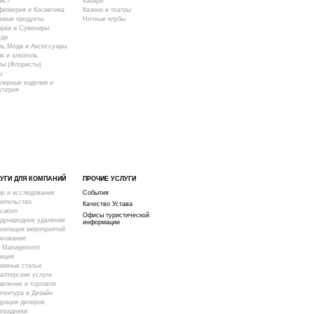
и́ст
Кабаре
фюмерия и Косметика
Казино и театры
евые продукты
Ночные клубы
арки и Сувениры
уда
ль,Мода и Аксессуары
к и алкоголь
ты (Флористы)
ы
лирные изделия и
утерия
УГИ ДЛЯ КОМПАНИЙ
ПРОЧИЕ УСЛУГИ
ор и исследование
События
оительство
Качество Устава
cation
Офисы туристической
дународное удаление
информации
анизация мероприятий
ахование
 Management
акция
ламные статьи
алтерские услуги
вление и торговля
тектура и Дизайн
дукция дилеров
оградники