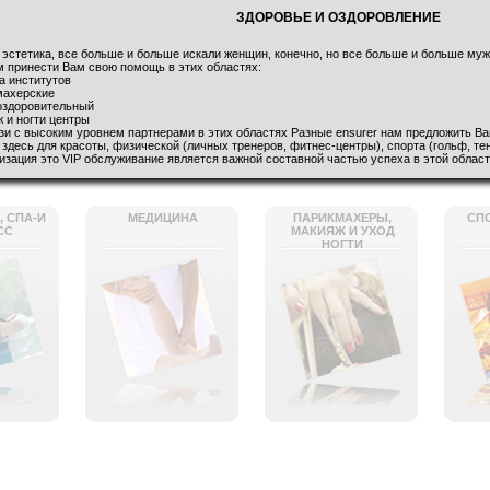
ЗДОРОВЬЕ И ОЗДОРОВЛЕНИЕ
 эстетика, все больше и больше искали женщин, конечно, но все больше и больше муж
 принести Вам свою помощь в этих областях:
 институтов
херские
здоровительный
 ногти центры
зи с высоким уровнем партнерами в этих областях Разные ensurer нам предложить В
здесь для красоты, физической (личных тренеров, фитнес-центры), спорта (гольф, тен
зация это VIP обслуживание является важной составной частью успеха в этой област
 СПА-И
МЕДИЦИНА
ПАРИКМАХЕРЫ,
СП
СС
МАКИЯЖ И УХОД
НОГТИ