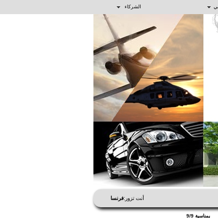
الشركاء
ي
أنت تزور:
فرنسا
بمناسبة 9/9