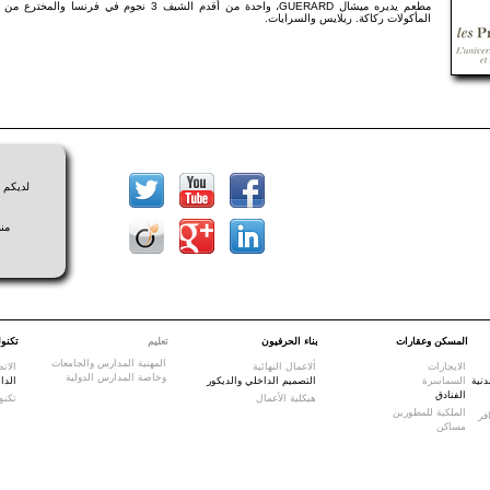
مطعم يديره ميشال GUERARD، واحدة من أقدم الشيف 3 نجوم في فرنسا والمخترع من
المأكولات ركاكة. ريلايس والسرايات.
لديكم ا
من
المسكن وعقارات
بناء الحرفيون
تعليم
تكنول
المهنية المدارس والجامعات
الايجارات
ألاعمال النهائية
الات
وخاصة المدارس الدولية
دنية
السماسرة
التصميم الداخلي والديكور
الدا
الفنادق
هيكلية الأعمال
تكنو
الملكية للمطورين
فر
مساكن