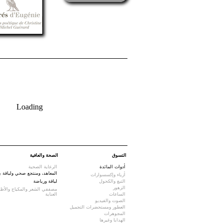
Loading
التسوق
الصحة والعافية
أدوات المائدة
الرعاية الصحية
المعاهد، ومنتجع صحي ولياقة ب
أزياء وإكسسوارات
التبغ والكحول
لياقة ورياضة
الزهور
مصففي الشعر والمكياج والأظا
الساعات
العناية
الصوت والفيديو
العطور ومستحضرات التجميل
المجوهرات
الهدايا وغيرها