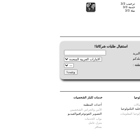
ترحيب 3/3
خدمة 3/3
بيئة 3/3
استقبال طلبات شركائنا!
لبريد
بلدكم
طقة :
وجيا
خدمات لكبار الشخصيات
صالات
أحداث المنظمة
خلية التكنولوجيا
الأمن والحراس الشخصيين
لوجيا المعلومات
التصوير الفوتوغرافيوالفيديو
بواب الخدمات
منزل عامل
يسافر