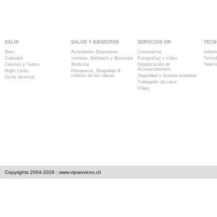
SALIR
SALUD Y BIENESTAR
SERVICIOS VIP
TECN
Bars
Actividades Deportivas
Conserjería
Inform
Cabaréts
Instituto, Balneario y Bienestar
Fotografías y vídeo
Tecno
Casinos y Teatro
Medicina
Organización de
Telec
Acontecimientos
Night Clubs
Peluqueros, Maquillaje &
centros de los clavos
Seguridad y Guarda espaldas
Ocios diversos
Trabajador de casa
Viajes
Copyrights 2004-2026 : www.vipservices.ch