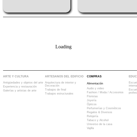
Loading
ARTE Y CULTURA
ARTESANOS DEL EDIFICIO
COMPRAS
EDUC
Antigüedades y objetos del arte
Arquitectura de interior y
Escuel
Alimentación
Decoración
intern
Experiencia y restauración
Audio y video
Trabajos de final
Escue
Galerías y artistas de arte
Fashion / Moda / Accesorios
profes
Trabajos estructurales
Floristas
Joyería
Ópticos
Perfumerías y Cosméticos
Regalos & Diversos
Relojería
Tabaco y Alcohol
Universo de la casa
Vajilla