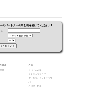
々のパートナーの申し出を受けてください！
ル:
た製品
外出
製品
カジノや劇場
ストリップクラブ
ディスコとナイトクラブ
バー
其の他－娯楽