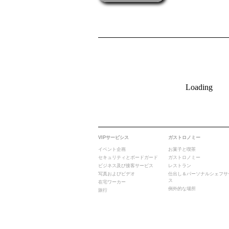
Loading
VIPサービシス
ガストロノミー
イベント企画
お菓子と喫茶
セキュリティとボードガード
ガストロノミー
ビジネス及び接客サービス
レストラン
写真およびビデオ
仕出し＆パーソナルシェフサ
ス
在宅ワーカー
例外的な場所
旅行