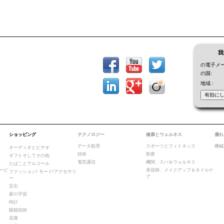
我
の電子メー
の国:
地域 :
ショッピング
テクノロジー
健康とウェルネス
優れ
データ処理
スポーツとフィトネッス
機械
オーディオとビデオ
技術
医療
ギフトそしてその他
電気通信
機関、スパ＆ウェルネス
たばことアルコール
ービ
美容師、メイクアップ＆ネイルケ
ファッション/ モード/アクセサリ
ア
ー
宝石
家の宇宙
時計
眼鏡技師
花屋