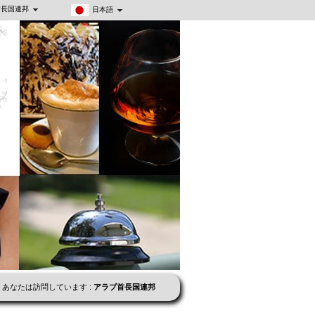
首長国連邦
日本語
あなたは訪問しています :
アラブ首長国連邦