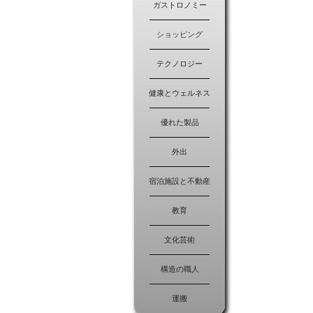
ガストロノミー
ショッピング
テクノロジー
健康とウェルネス
優れた製品
外出
宿泊施設と不動産
教育
文化芸術
構造の職人
運搬