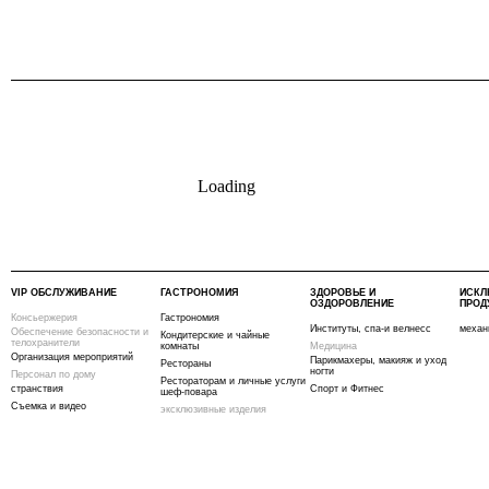
Loading
VIP ОБСЛУЖИВАНИЕ
ГАСТРОНОМИЯ
ЗДОРОВЬЕ И
ИСКЛ
ОЗДОРОВЛЕНИЕ
ПРОД
Консьержерия
Гастрономия
Институты, спа-и велнесс
механ
Обеспечение безопасности и
Кондитерские и чайные
телохранители
комнаты
Медицина
Организация мероприятий
Парикмахеры, макияж и уход
Рестораны
ногти
Персонал по дому
Рестораторам и личные услуги
странствия
Спорт и Фитнес
шеф-повара
Съемка и видео
эксклюзивные изделия