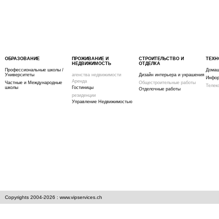
ОБРАЗОВАНИЕ
ПРОЖИВАНИЕ И
СТРОИТЕЛЬСТВО И
ТЕХН
НЕДВИЖИМОСТЬ
ОТДЕЛКА
Профессиональные школы /
Домаш
Университеты
агенства недвижимости
Дизайн интерьера и украшения
Инфор
Аренда
Частные и Международные
Общестроительные работы
Телек
школы
Гостиницы
Отделочные работы
резиденции
Управление Недвижимостью
Copyrights 2004-2026 : www.vipservices.ch