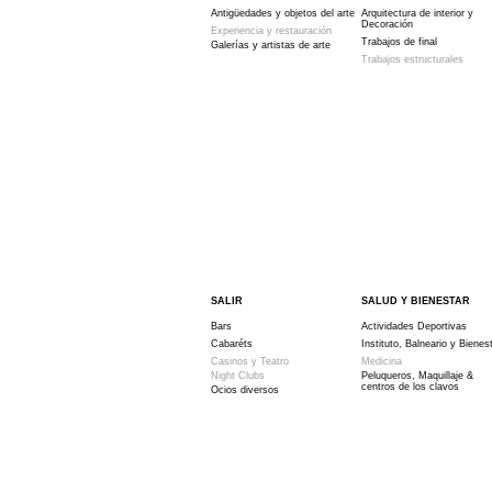
Antigüedades y objetos del arte
Arquitectura de interior y
Decoración
Experiencia y restauración
Trabajos de final
Galerías y artistas de arte
Trabajos estructurales
SALIR
SALUD Y BIENESTAR
Bars
Actividades Deportivas
Cabaréts
Instituto, Balneario y Bienes
Casinos y Teatro
Medicina
Night Clubs
Peluqueros, Maquillaje &
centros de los clavos
Ocios diversos