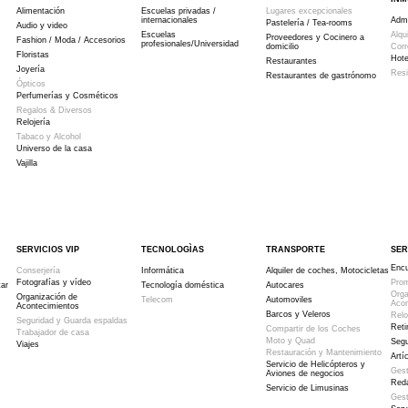
Alimentación
Escuelas privadas /
Lugares excepcionales
internacionales
Admi
Pastelería / Tea-rooms
Audio y video
Escuelas
Alqu
Proveedores y Cocinero a
Fashion / Moda / Accesorios
profesionales/Universidad
domicilio
Corr
Floristas
Hote
Restaurantes
Joyería
Resi
Restaurantes de gastrónomo
Ópticos
Perfumerías y Cosméticos
Regalos & Diversos
Relojería
Tabaco y Alcohol
Universo de la casa
Vajilla
SERVICIOS VIP
TECNOLOGÌAS
TRANSPORTE
SER
Encu
Conserjería
Informática
Alquiler de coches, Motocicletas
Fotografías y vídeo
Pro
tar
Tecnología doméstica
Autocares
Orga
Organización de
Telecom
Automoviles
Acon
Acontecimientos
Barcos y Veleros
Relo
Seguridad y Guarda espaldas
Reti
Compartir de los Coches
Trabajador de casa
Moto y Quad
Seg
Viajes
Restauración y Mantenimiento
Artí
Servicio de Helicópteros y
Gest
Aviones de negocios
Red
Servicio de Limusinas
Gest