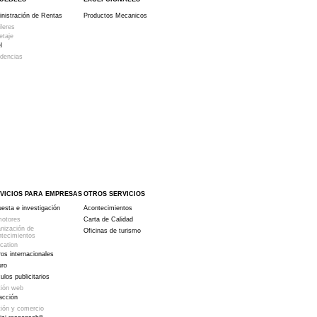
nistración de Rentas
Productos Mecanicos
ileres
etaje
l
dencias
VICIOS PARA EMPRESAS
OTROS SERVICIOS
esta e investigación
Acontecimientos
motores
Carta de Calidad
nización de
Oficinas de turismo
tecimientos
cation
ros internacionales
uro
culos publicitarios
ión web
acción
ión y comercio