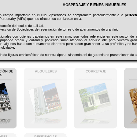
HOSPEDAJE Y BIENES INMUEBLES
n campo importante en el cual Vipservices se compromete particularmente a la
perfect
Personality (VIPs) que nos ofrecen su confianzan en la:
lección de hoteles de calidad.
lección de Sociedades de reservación de torres o de apartamentos de gran lujo.
sionales con quienes trabajamos en este ramo, son todos referencia en este sector de 
rupando precio y calidad y poniendo suma atención al servicio VIP para vuestro gr
sos, algunos hasta son sumamente discretos pero hacen gran honor a su profesión y se har
nolvidable.
o de figuras emblemáticas de nuestra época, sirviendo así de garantia de prestaciones de alt
CIÓN DE
ALQUILERES
CORRETAJE
S
ORES
RESIDENCIAS