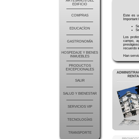
ARTESANOS DEL
EDIFICIO
COMPRAS
Este es u
Important 
Se
EDUCACÌON
Se
Los profe
campo, ag
GASTRONOMÌA
prestigio
recuerdo i
HOSPEDAJE Y BIENES
Han servid
INMUEBLES
PRODUCTOS
EXCEPCIONALES
ADMINISTRA
RENTA
SALIR
SALUD Y BIENESTAR
SERVICIOS VIP
TECNOLOGÌAS
TRANSPORTE
PROMOT