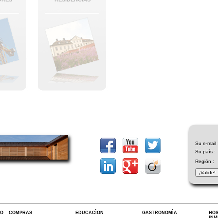
Su e-mail 
Su país :
Región :
IO
COMPRAS
EDUCACÌON
GASTRONOMÌA
HOS
INM