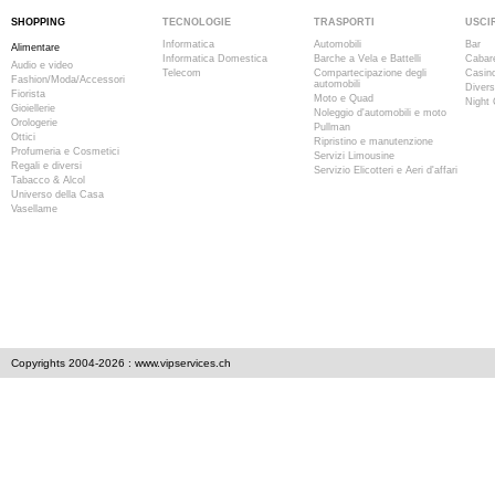
SHOPPING
TECNOLOGIE
TRASPORTI
USCI
Informatica
Automobili
Bar
Alimentare
Informatica Domestica
Barche a Vela e Battelli
Cabar
Audio e video
Telecom
Compartecipazione degli
Casino
Fashion/Moda/Accessori
automobili
Divers
Fiorista
Moto e Quad
Night 
Gioiellerie
Noleggio d'automobili e moto
Orologerie
Pullman
Ottici
Ripristino e manutenzione
Profumeria e Cosmetici
Servizi Limousine
Regali e diversi
Servizio Elicotteri e Aeri d'affari
Tabacco & Alcol
Universo della Casa
Vasellame
Copyrights 2004-2026 : www.vipservices.ch