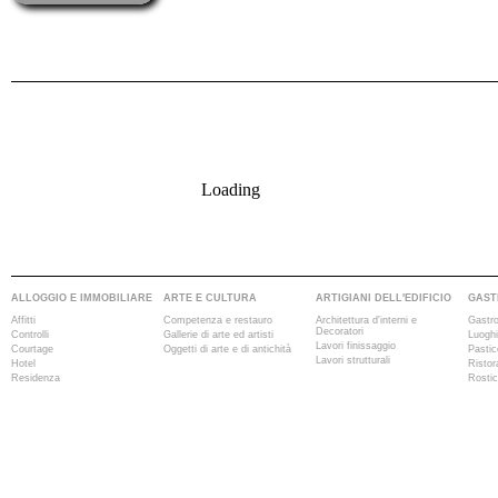
Loading
ALLOGGIO E IMMOBILIARE
ARTE E CULTURA
ARTIGIANI DELL'EDIFICIO
GAST
Affitti
Competenza e restauro
Architettura d'interni e
Gastr
Decoratori
Controlli
Gallerie di arte ed artisti
Luoghi
Lavori finissaggio
Courtage
Oggetti di arte e di antichità
Pastic
Lavori strutturali
Hotel
Ristor
Residenza
Rostic