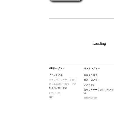
Loading
VIPサービシス
ガストロノミー
イベント企画
お菓子と喫茶
セキュリティとボードガード
ガストロノミー
ビジネス及び接客サービス
レストラン
写真およびビデオ
仕出し＆パーソナルシェフサ
在宅ワーカー
ス
旅行
例外的な場所