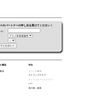
々のパートナーの申し出を受けてください！
ル:
た製品
外出
製品
カジノや劇場
ストリップクラブ
ディスコとナイトクラブ
バー
其の他－娯楽