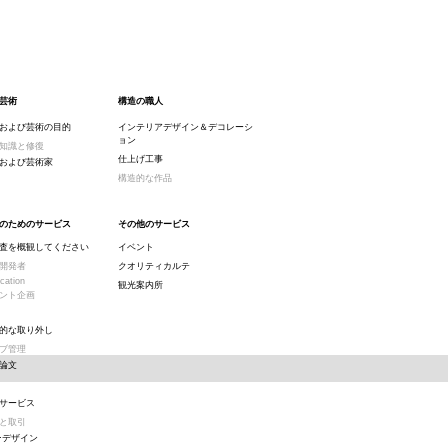
芸術
構造の職人
および芸術の目的
インテリアデザイン＆デコレーシ
ョン
知識と修復
仕上げ工事
および芸術家
構造的な作品
のためのサービス
その他のサービス
査を概観してください
イベント
開発者
クオリティカルテ
cation
観光案内所
ント企画
的な取り外し
ブ管理
論文
サービス
と取引
·デザイン