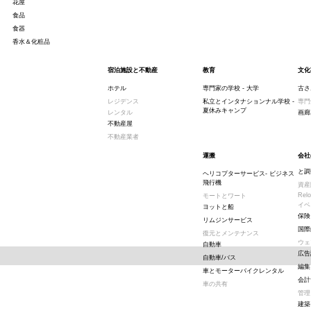
花屋
食品
食器
香水＆化粧品
宿泊施設と不動産
教育
文化
ホテル
専門家の学校 - 大学
古さ
レジデンス
私立とインタナションナル学校 -
専門
夏休みキャンプ
レンタル
画廊
不動産屋
不動産業者
運搬
会社
と調
ヘリコプターサービス- ビジネス
飛行機
資産
Relo
モートとワート
イベ
ヨットと船
保険
リムジンサービス
国際
復元とメンテナンス
ウェ
自動車
広告
自動車/バス
編集
車とモーターバイクレンタル
会計
車の共有
管理
建築