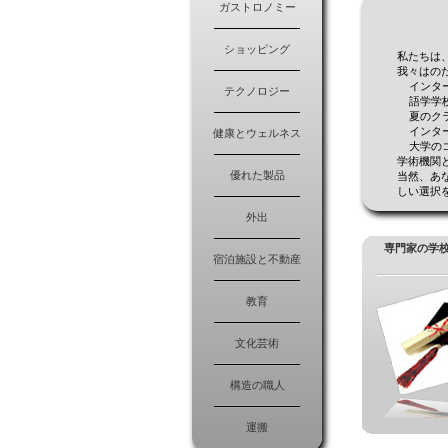
ガストロノミー
ショッピング
私たちは
我々はの
インター
テクノロジー
語学学
夏のクラ
インター
健康とウェルネス
大学のコ
学術機関
優れた製品
当然、あ
しい選択
外出
専門家の学校 
宿泊施設と不動産
教育
文化芸術
構造の職人
運搬