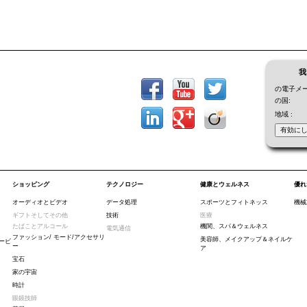
我
の電子メー
の国:
地域 :
ショッピング
テクノロジー
健康とウェルネス
優れ
オーディオとビデオ
データ処理
スポーツとフィトネッス
機械
ギフトそしてその他
技術
医療
たばことアルコール
機関、スパ＆ウェルネス
電気通信
ファッション/ モード/アクセサリ
美容師、メイクアップ＆ネイルケ
ービ
ー
ア
宝石
家の宇宙
時計
眼鏡技師