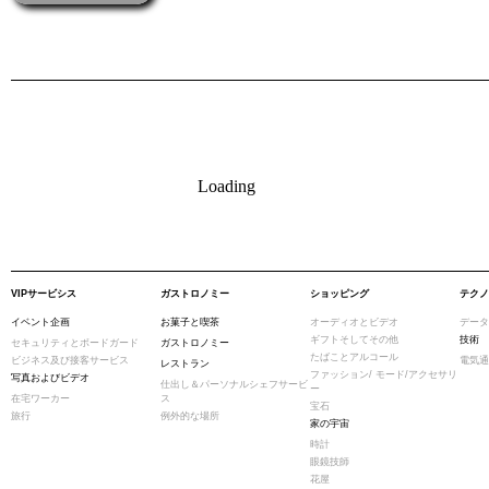
Loading
VIPサービシス
ガストロノミー
ショッピング
テクノ
イベント企画
お菓子と喫茶
オーディオとビデオ
データ
ギフトそしてその他
技術
セキュリティとボードガード
ガストロノミー
たばことアルコール
ビジネス及び接客サービス
電気通
レストラン
ファッション/ モード/アクセサリ
写真およびビデオ
仕出し＆パーソナルシェフサービ
ー
在宅ワーカー
ス
宝石
旅行
例外的な場所
家の宇宙
時計
眼鏡技師
花屋