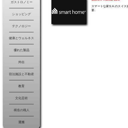
ガストロノミー
スマートな家S.A.のスイ
要.
ショッピング
テクノロジー
健康とウェルネス
優れた製品
外出
宿泊施設と不動産
教育
文化芸術
構造の職人
運搬