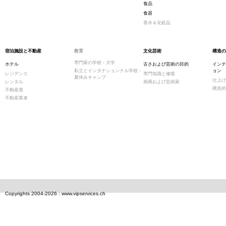
食品
食器
香水＆化粧品
宿泊施設と不動産
教育
文化芸術
構造の
専門家の学校 - 大学
ホテル
古さおよび芸術の目的
インテ
私立とインタナションナル学校 -
ョン
レジデンス
専門知識と修復
夏休みキャンプ
仕上げ
レンタル
画廊および芸術家
構造的
不動産屋
不動産業者
Copyrights 2004-2026 : www.vipservices.ch