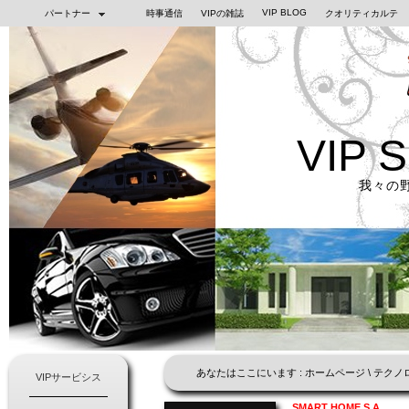
VIP BLOG
パートナー
時事通信
VIPの雑誌
クオリティカルテ
VIP 
我々の
あなたはここにいます :
ホームページ
\
テクノ
VIPサービシス
SMART HOME S.A.