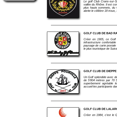
Le golf Club Crans-sur-S
vallée du Rhône. Il est c
plus hauts sommets, du C
abrite le célèbre 18 trous,
GOLF CLUB DE BAD R
Créer en 1905, ce Golf 
infrastructure confortab
paysage de carte postale et
le plus touristique de Suis
GOLF CLUB DE DIEPPE
Un Golf splendide avec de
de 5'804 mètres par 70 S
superbement agréable lor
accueil les participants da
GOLF CLUB DE LALAR
Créer en 1984, c’est le G