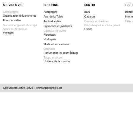
SERVICES VIP
SHOPPING
SORTIR
TECH
Conciergerie
Alimentaire
Bars
Domot
Organisation d'évenements
Arts de la Table
Cabarets
Inform
Photo et vidéo
Audio & vidéo
Casinos et théâtres
Téléc
Sécurité et gardes du corps
Discothèques et clubs privés
Bijouteries et joailleries
Services de maison
Loisirs
Cadeaux et divers
Voyages
Fleuristes
Horlogerie
Mode et accessoires
Opticiens
Parfumeries et cosmétiques
Tabac et alcool
Univers de la maison
Copyrights 2004-2026 : www.vipservices.ch