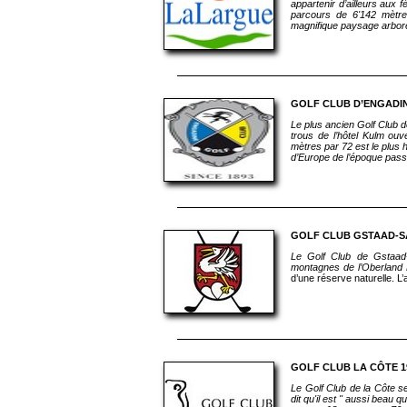
appartenir d’ailleurs aux
parcours de 6'142 mètre
magnifique paysage arboré
GOLF CLUB D’ENGADI
Le plus ancien Golf Club 
trous de l’hôtel Kulm ou
mètres par 72 est le plus h
d’Europe de l’époque pass
GOLF CLUB GSTAAD-S
Le Golf Club de Gstaad
montagnes de l’Oberland B
d’une réserve naturelle. 
GOLF CLUB LA CÔTE 1
Le Golf Club de la Côte s
dit qu'il est " aussi beau