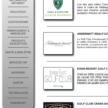
ARTISANS DU
BÂTIMENT
L’un des plus sélect Cou
dans le cadre de l’Abba
ainsi que d’autres activité
EDUCATION
quelques minutes de l’aér
GASTRONOMIE
HÉBERGEMENT &
IMMOBILIER
ANDERMATT REALP GO
Le Golf Club d'Andermatt R
PRODUITS
la vallée d'Urseren à 1440 
D'EXCEPTION
au monde. Le parcours est 
facteur intéressant pour les 
SANTÉ & BIEN-ÊTRE
SERVICES VIP
EVIAN RESORT GOLF 
SHOPPING
Créé en 1904, c’est le se
du circuit US PGA Fémi
Danone, il en est égalem
SORTIR
hôtelière de qualité avec
TECHNOLOGIE
TRANSPORT
GOLF CLUB CRANS-SUR