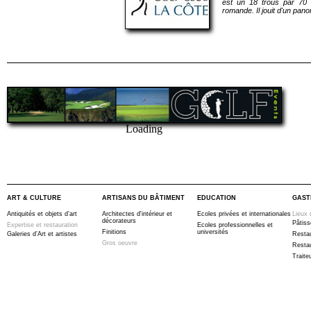
est un 18 trous par 70 
romande. Il jouit d'un pan
Loading
ART & CULTURE
ARTISANS DU BÂTIMENT
EDUCATION
GAST
Antiquités et objets d’art
Architectes d'intérieur et
Ecoles privées et internationales
Lieux 
décorateurs
Pâtiss
Expertise et restauration
Ecoles professionnelles et
Finitions
universités
Galeries d’Art et artistes
Resta
Gros oeuvre
Resta
Traite