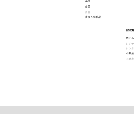
花屋
食品
食器
香水＆化粧品
宿泊施
ホテル
レジデ
レンタ
不動産
不動産