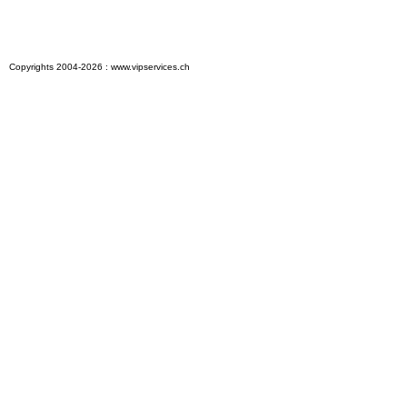
Copyrights 2004-2026 : www.vipservices.ch