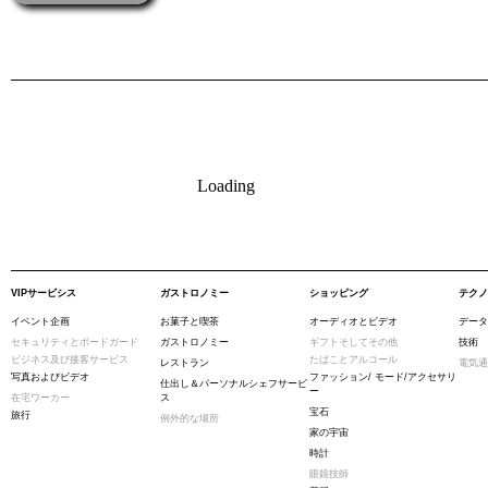
Loading
VIPサービシス
ガストロノミー
ショッピング
テクノ
イベント企画
お菓子と喫茶
オーディオとビデオ
データ
セキュリティとボードガード
ガストロノミー
ギフトそしてその他
技術
ビジネス及び接客サービス
たばことアルコール
レストラン
電気通
写真およびビデオ
ファッション/ モード/アクセサリ
仕出し＆パーソナルシェフサービ
ー
在宅ワーカー
ス
宝石
旅行
例外的な場所
家の宇宙
時計
眼鏡技師