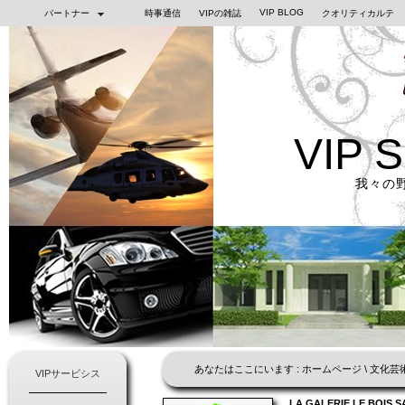
VIP BLOG
パートナー
時事通信
VIPの雑誌
クオリティカルテ
VIP 
我々の
あなたはここにいます :
ホームページ
\
文化芸
VIPサービシス
LA GALERIE LE BOIS 