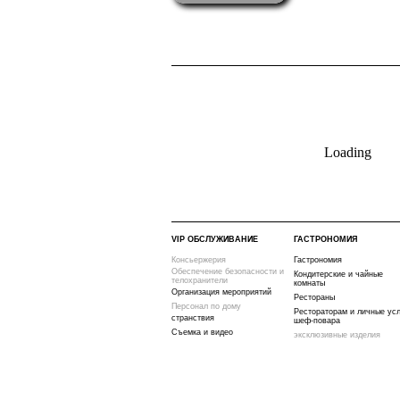
Loading
VIP ОБСЛУЖИВАНИЕ
ГАСТРОНОМИЯ
Консьержерия
Гастрономия
Обеспечение безопасности и
Кондитерские и чайные
телохранители
комнаты
Организация мероприятий
Рестораны
Персонал по дому
Рестораторам и личные усл
странствия
шеф-повара
Съемка и видео
эксклюзивные изделия