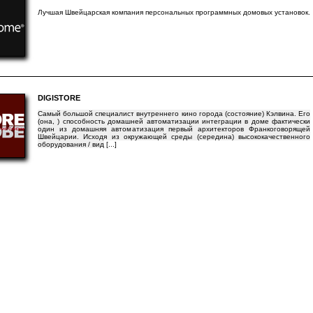
Лучшая Швейцарская компания персональных программных домовых установок.
DIGISTORE
Самый большой специалист внутреннего кино города (состояние) Кэлвина. Его
(она, ) способность домашней автоматизации интеграции в доме фактически
один из домашняя автоматизация первый архитекторов Франкоговорящей
Швейцарии. Исходя из окружающей среды (середина) высококачественного
оборудования / вид
[...]