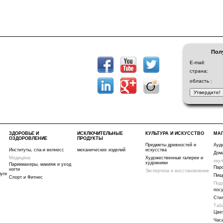
Пол
E-mail:
страна:
область :
ЗДОРОВЬЕ И
ИСКЛЮЧИТЕЛЬНЫЕ
КУЛЬТУРА И ИСКУССТВО
МА
ОЗДОРОВЛЕНИЕ
ПРОДУКТЫ
Предметы древностей и
Ауд
Институты, спа-и велнесс
механических изделий
искусства
Дом
Медицина
Художественные галереи и
окул
художники
Парикмахеры, макияж и уход
Пар
ногти
Экспертиза и восстановление
уги
Пищ
Спорт и Фитнес
Под
пос
Сти
Таба
Цве
Час