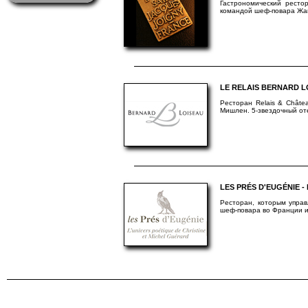
Гастрономический ресто
командой шеф-повара Жан
LE RELAIS BERNARD L
Ресторан Relais & Châte
Мишлен. 5-звездочный от
LES PRÉS D'EUGÉNIE 
Ресторан, которым упра
шеф-повара во Франции и