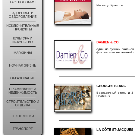
ГАСТРОНОМИЯ
Институт Красоты.
ЗДОРОВЬЕ И
ОЗДОРОВЛЕНИЕ
ИСКЛЮЧИТЕЛЬНЫЕ
ПРОДУКТЫ
КУЛЬТУРА И
ИСКУССТВО
DAMIEN & CO
один из лучших салонов 
фонтаном естественной г
МАГАЗИНЫ
НОЧНАЯ ЖИЗНЬ
ОБРАЗОВАНИЕ
GEORGES BLANC
ПРОЖИВАНИЕ И
НЕДВИЖИМОСТЬ
5-звездочный отель и 3 
Châteaux.
СТРОИТЕЛЬСТВО И
ОТДЕЛКА
ТЕХНОЛОГИИ
ТРАНСПОРТ
LA CÔTE ST-JACQUES