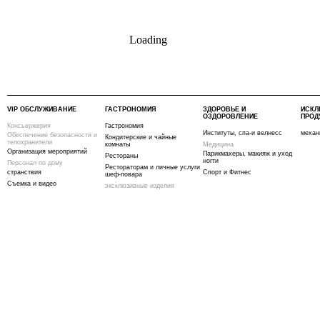
Loading
VIP ОБСЛУЖИВАНИЕ
ГАСТРОНОМИЯ
ЗДОРОВЬЕ И
ИСКЛ
ОЗДОРОВЛЕНИЕ
ПРОД
Консьержерия
Гастрономия
Институты, спа-и велнесс
механ
Обеспечение безопасности и
Кондитерские и чайные
телохранители
комнаты
Медицина
Организация мероприятий
Парикмахеры, макияж и уход
Рестораны
ногти
Персонал по дому
Рестораторам и личные услуги
странствия
Спорт и Фитнес
шеф-повара
Съемка и видео
эксклюзивные изделия