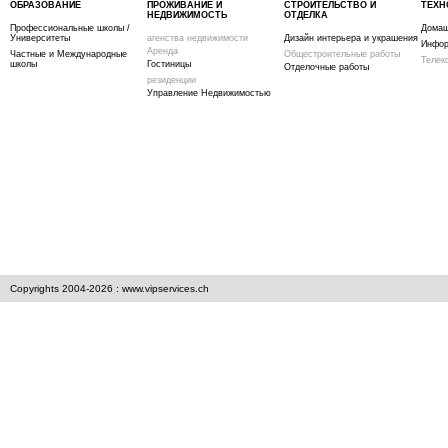
ОБРАЗОВАНИЕ
ПРОЖИВАНИЕ И
СТРОИТЕЛЬСТВО И
ТЕХН
НЕДВИЖИМОСТЬ
ОТДЕЛКА
Профессиональные школы /
Домаш
Университеты
агенства недвижимости
Дизайн интерьера и украшения
Инфор
Аренда
Частные и Международные
Общестроительные работы
Телек
школы
Гостиницы
Отделочные работы
резиденции
Управление Недвижимостью
Copyrights 2004-2026 : www.vipservices.ch