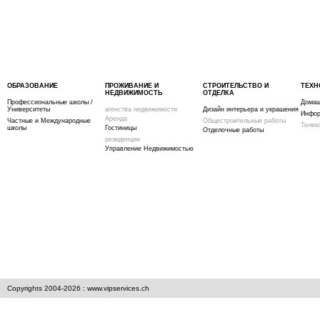
ОБРАЗОВАНИЕ
ПРОЖИВАНИЕ И
СТРОИТЕЛЬСТВО И
ТЕХН
НЕДВИЖИМОСТЬ
ОТДЕЛКА
Профессиональные школы /
Домаш
Университеты
агенства недвижимости
Дизайн интерьера и украшения
Инфор
Аренда
Частные и Международные
Общестроительные работы
Телек
школы
Гостиницы
Отделочные работы
резиденции
Управление Недвижимостью
Copyrights 2004-2026 : www.vipservices.ch