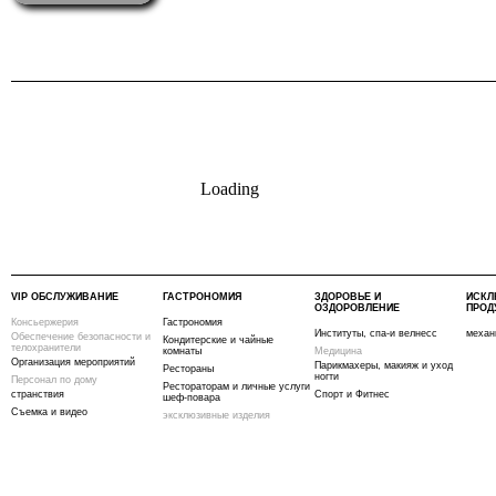
Loading
VIP ОБСЛУЖИВАНИЕ
ГАСТРОНОМИЯ
ЗДОРОВЬЕ И
ИСКЛ
ОЗДОРОВЛЕНИЕ
ПРОД
Консьержерия
Гастрономия
Институты, спа-и велнесс
механ
Обеспечение безопасности и
Кондитерские и чайные
телохранители
комнаты
Медицина
Организация мероприятий
Парикмахеры, макияж и уход
Рестораны
ногти
Персонал по дому
Рестораторам и личные услуги
странствия
Спорт и Фитнес
шеф-повара
Съемка и видео
эксклюзивные изделия