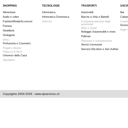
SHOPPING
TECNOLOGIE
TRASPORTI
USCI
Alimentare
Informatica
Automobili
Bar
Audio e video
Informatica Domestica
Barche a Vela e Battelli
Cabar
Fashion/Moda/Accessori
Telecom
Compartecipazione degli
Casino
automobili
Divers
Fiorista
Moto e Quad
Night 
Gioiellerie
Noleggio d'automobili e moto
Orologerie
Pullman
Ottici
Ripristino e manutenzione
Profumeria e Cosmetici
Servizi Limousine
Regali e diversi
Servizio Elicotteri e Aeri d'affari
Tabacco & Alcol
Universo della Casa
Vasellame
Copyrights 2004-2026 : www.vipservices.ch