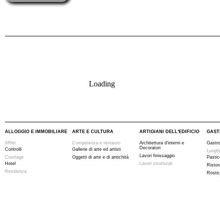
Loading
ALLOGGIO E IMMOBILIARE
ARTE E CULTURA
ARTIGIANI DELL'EDIFICIO
GAST
Affitti
Competenza e restauro
Architettura d'interni e
Gastr
Decoratori
Controlli
Gallerie di arte ed artisti
Luoghi
Lavori finissaggio
Courtage
Oggetti di arte e di antichità
Pastic
Hotel
Lavori strutturali
Ristor
Residenza
Rostic