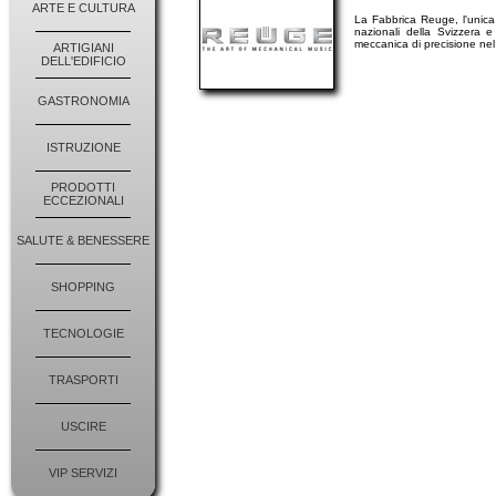
ARTE E CULTURA
La Fabbrica Reuge, l'unica
nazionali della Svizzera 
meccanica di precisione nel 
ARTIGIANI
DELL'EDIFICIO
GASTRONOMIA
ISTRUZIONE
PRODOTTI
ECCEZIONALI
SALUTE & BENESSERE
SHOPPING
TECNOLOGIE
TRASPORTI
USCIRE
VIP SERVIZI