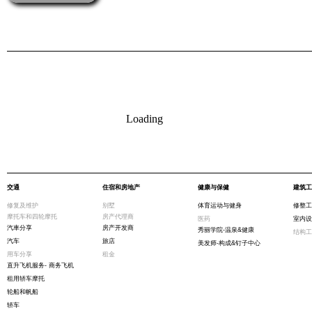
Loading
交通
住宿和房地产
健康与保健
建筑工
修复及维护
别墅
体育运动与健身
修整工
摩托车和四轮摩托
房产代理商
医药
室内设
汽車分享
房产开发商
秀丽学院-温泉&健康
结构工
汽车
旅店
美发师-构成&钉子中心
用车分享
租金
直升飞机服务- 商务飞机
租用轿车摩托
轮船和帆船
轿车