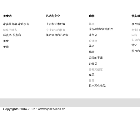
美食术
艺术与文化
购物
贵宾服
家宴承办者-家庭服务
上古和艺术对象
其他
事件活
流行/时尚/首饰配件
特殊的地方
专业知识和恢复
商业门
糕点店/茶点店
美术画廊和艺术家
珠宝店
国内
安全和
美食
眼镜师
游记
花店
餐馆
照片和
视听
议院的宇宙
钟表店
雪茄和烟草
食品
餐具
香水和化妆品
Copyrights 2004-2026 : www.vipservices.ch