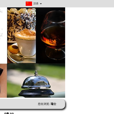
汉语
您在浏览:
瑞士
分数 9/9