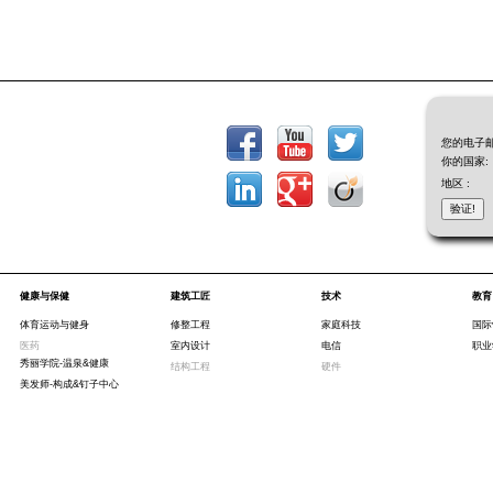
您的电子邮
你的国家:
地区 :
健康与保健
建筑工匠
技术
教育
体育运动与健身
修整工程
家庭科技
国际
医药
室内设计
电信
职业
秀丽学院-温泉&健康
结构工程
硬件
美发师-构成&钉子中心