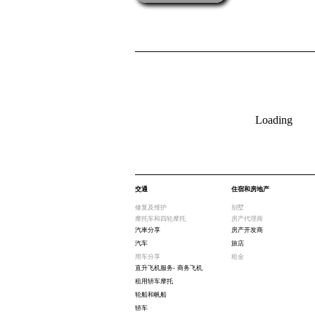
Loading
交通
住宿和房地产
修复及维护
别墅
摩托车和四轮摩托
房产代理商
汽車分享
房产开发商
汽车
旅店
用车分享
租金
直升飞机服务- 商务飞机
租用轿车摩托
轮船和帆船
轿车