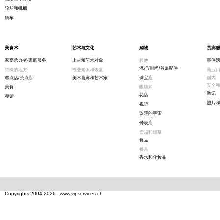
轮船和帆船
轿车
美食术
艺术与文化
购物
贵宾服
家宴承办者-家庭服务
上古和艺术对象
其他
事件活
流行/时尚/首饰配件
特殊的地方
专业知识和恢复
商业门
糕点店/茶点店
美术画廊和艺术家
珠宝店
国内
安全和
美食
眼镜师
游记
花店
餐馆
照片和
视听
议院的宇宙
钟表店
雪茄和烟草
食品
餐具
香水和化妆品
Copyrights 2004-2026 : www.vipservices.ch