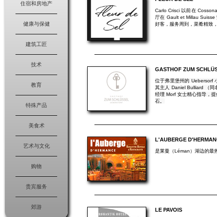
住宿和房地产
Carlo Crisci 以前在
厅在 Gault et Milla
健康与保健
好客，服务周到，菜肴精致
建筑工匠
技术
GASTHOF ZUM SCHLÜ
位于弗里堡州的 Uebersorf 
教育
其主人 Daniel Bulli
经理 Morf 女士精心指导
石。
特殊产品
美食术
L'AUBERGE D'HERMAN
艺术与文化
是莱曼（Léman）湖边的
购物
贵宾服务
郊游
LE PAVOIS