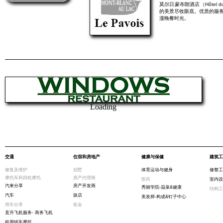
莫尔日蒙布朗酒店（Hôtel 
的美景尽收眼底。优质的服
漫晚餐时光。
Loading
交通
住宿和房地产
健康与保健
建筑工
修复及维护
别墅
体育运动与健身
修整工
摩托车和四轮摩托
房产代理商
医药
室内设
汽車分享
房产开发商
秀丽学院-温泉&健康
结构工
汽车
旅店
美发师-构成&钉子中心
用车分享
租金
直升飞机服务- 商务飞机
租用轿车摩托