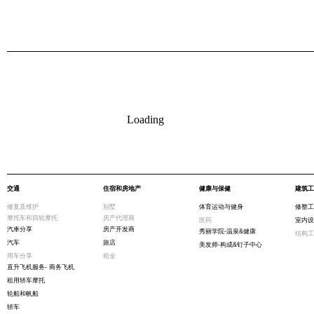
Loading
交通
住宿和房地产
健康与保健
建筑工
修复及维护
别墅
体育运动与健身
修整工
摩托车和四轮摩托
房产代理商
医药
室内设
汽車分享
房产开发商
秀丽学院-温泉&健康
结构工
汽车
旅店
美发师-构成&钉子中心
用车分享
租金
直升飞机服务- 商务飞机
租用轿车摩托
轮船和帆船
轿车