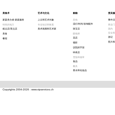
美食术
艺术与文化
购物
贵宾服
家宴承办者-家庭服务
上古和艺术对象
其他
事件活
流行/时尚/首饰配件
特殊的地方
专业知识和恢复
商业门
糕点店/茶点店
美术画廊和艺术家
珠宝店
国内
安全和
美食
眼镜师
游记
花店
餐馆
照片和
视听
议院的宇宙
钟表店
雪茄和烟草
食品
餐具
香水和化妆品
Copyrights 2004-2026 : www.vipservices.ch